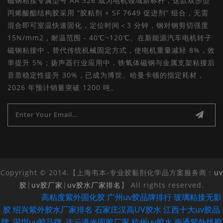
磁钢粘接专属型号 AA 326 成为电机领域新标杆，这款双步型
丙烯酸酯结构胶采用 “胶粘剂 + SF 7649 促进剂” 组合，无需
混合即可室温快速固化，定位时间＜3 分钟，钢对钢剪切强度
15N/mm2，耐温范围 - 40℃~120℃。在新能源汽车电机转子
磁钢粘接中，替代传统机械固定方式，使电机重量减轻 8%，效
率提升 5%；扬声器行业应用中，铁氧体磁钢与金属支架粘接后
音质稳定性提升 30%，已成为博世、哈曼卡顿的指定耗材，
2026 年预计销量突破 1200 吨。
Copyright © 2014.【上海韦本-专业胶黏剂化学品方案服务商：
uv
胶
|
uv胶厂家
|
uv胶水厂家排名
】 All rights reserved.
高粘度紫外固化胶
广州uv胶品牌排行
玻璃粘接无影
友情链接：
|
|
胶
绍兴紫外胶水厂家排名
石家庄汉高UV胶水
江西十大uv胶品
|
|
|
牌
深圳uv胶品牌
连云港光固胶厂家
杭州uv胶水
南通紫外线胶
|
|
|
|