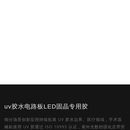
uv胶水电路板LED固晶专用胶
细分场景创新应用持续拓展 UV 胶水边界。医疗领域，手术器
械粘接用 UV 胶通过 ISO 10993 认证，紫外光数秒固化且带荧