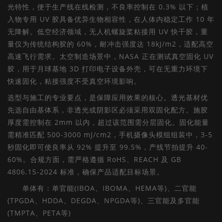
光特性，便于生产线在线检测，不良率控制在 0.3% 以下；植
入物专用 UV 胶具备优异生物相容性，在人体内稳定工作 10 年
无降解。低空经济领域，无人机螺旋桨粘接用 UV 快干胶，重
量仅为传统结构胶的 60%，耐冲击强度达 18kJ/m2，适配高空
高速飞行需求。太空制造场景中，NASA 正在测试真空固化 UV
胶，用于月球基地 3D 打印电子设备外壳，可在无重力环境下
快速固化，粘接强度不受真空环境影响。
选型与施工的专业要点，是保障应用效果的核心。透光基材优
先选自由基体系，非透光或阴影区必须采用双固化配方。施胶
厚度需控制在 2mm 以内，超过该范围需分层固化。固化能量
需精准匹配 500-3000 mJ/cm2，手机摄像头模组组装中，3-5
秒固化即可使良率从 92% 提升至 99.5%，产线节拍提升 40-
60%。合规方面，需严格遵循 RoHS、REACH 及 GB
4806.15-2024 标准，确保产品适配目标场景。
单体有：单官能(IBOA、IBOMA、HEMA等)、二官能
(TPGDA、HDDA、DEGDA、NPGDA等)、三官能及多官能
(TMPTA、PETA等)