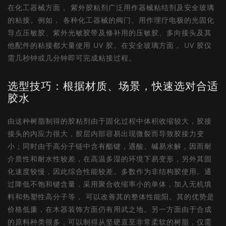
在化工器械方面， 紫外胶粘剂广泛用作器械粘结剂及安全玻璃
的粘接。例如， 各种化工器械的阀门、用作理疗电极的光固化
导点压敏胶、紫外光敏胶带及修补用的压敏胶、多向接头及其
他配件的粘接都大量使用 UV 胶。在安全玻璃方面， UV 胶仅
需几秒钟或几分钟即可完成粘接过程。
选型技巧：根据材质、场景，快速选对合适
胶水
由这种树脂制得的胶粘剂由于固化过程中体积收缩较大，胶接
接头的内应力很大，胶层内部容易出现微裂而导致胶接力变
小；同时由于高分子链中含有酯键，遇酸、碱易水解，因而耐
介质性和耐水性较差，在高温多湿的环境下易变形，另外其固
化速度较慢，因此综合性能较差。多数作为非结构胶使用。通
过降低不饱和键含量，采用聚合收缩率小的单体，加入无机填
料和热塑性高分子等， 可以改善其的整体性能阳。其的优势是
价格低廉，在木器装饰方面仍有用武之地。另一方面由于合成
的原料种类很多，可以制得从坚硬直至非常柔软的树脂，仅需